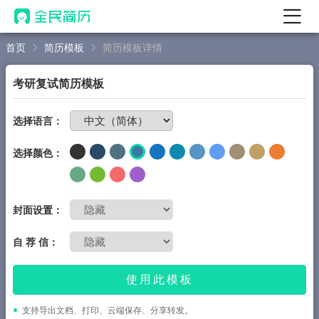
首页
简历模板
简历模板详情
首页
热门
AI 简历工具
考研复试简历模板
AI 生成简历
免费制作简历
选择语言：
AI 优化简历
选择颜色：
AI 翻译简历
AI 诊断简历
AI 模拟面试
封面设置：
面试自我介绍
自 荐 信：
New
AI 职场工具
使用此模板
简历模板
支持导出文档、打印、云端保存、分享转发。