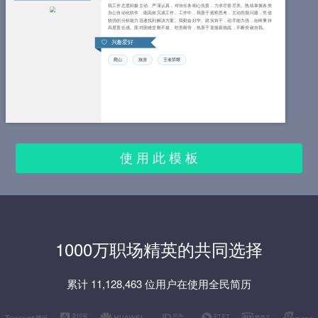
我工作态度积极主动、严谨认真，对待任务细心负责，力求尽善尽美。熟练掌握各类
办公自动化软件，能高效完成工作。工作中，我善于观察思考，主动挖掘问题，凭借
较强的分析能力迅速找到解决方案。我勤奋好学、踏实肯干，动手能力强，始终秉持
高度责任感。面对困难坚毅不拔、吃苦耐劳，热衷于迎接新挑战，不断突破自我。
兴趣爱好
爬山
旅游
王者荣耀
使 用 此 模 板
1000万职场精英的共同选择
累计 11,128,463 位用户在使用全民简历