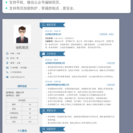
简历教程
支持手机、微信公众号编辑简历。
支持简历加密防护，零骚扰电话，更安全。
登录 / 注册
教育背景
2012-09
~
2016-07
全民简历师范大学
工商管理（本科）
专业成绩：
GPA 3.66/4 （专业前5%）
主修课程：
基础会计学、货币银行学、统计学、经济法概论、财务会计学、管理学原
理、组织行为学、市场营销学、国际贸易理论、国际贸易实务、人力资源开发与管
全民简历
理、财务管理学、企业经营战略概论、质量管理学、西方经济学等等。
年龄 ：
29岁
工作经历
性别 ：
男
2018-09
~
至今
籍贯 ：
上海
全民简历科技有限公司
行政主管
拥负责本部的行政人事管理和日常事务，协助总监搞好各部门之间的综合协调。
工作年限 ：
7年经验
负责日常行政事务管理，包括文件归档、办公用品采购与分发，确保办公环境整洁
15788888884
有序。
负责公司日常行政事务统筹，涵盖文件收发归档、办公设备维护及办公环境优化。
qmjianli@qq.com
2016-09
~
2018-08
上海斧掌网络科技有限公司
行政专员
报考信息
热情接待来访宾客，合理安排接待流程，协调相关部门对接，展现公司良好形象;
负责公司总部的来访客户接待工作，负责引导和介绍公司的分布情况；
报考院校：西南大学
负责中心的行政事务，公司班车管理、负责建立员工归属感及前台管理；
报考专业：医学
严格管理办公用品，做好采购计划、库存盘点与发放登记，有效控制成本；
初试成绩
督导公司各项行政、人事制度、员工福利、生日以及公司各种宴会活动的执行；
负责招聘工作，制定公司的人力资源发展计划，确保人才梯队发展和人才储备；
数学
96
英语
90
荣誉证书
计算机综合
82
英语四级，听说读写能力良好，能流利的用英语进行日常交流，能快速浏览英文文
政治理论
90
档和书籍；
总分
355
通过全国计算机二级考试，熟练运用office等常用的办公软件。
自我评价
个人微信