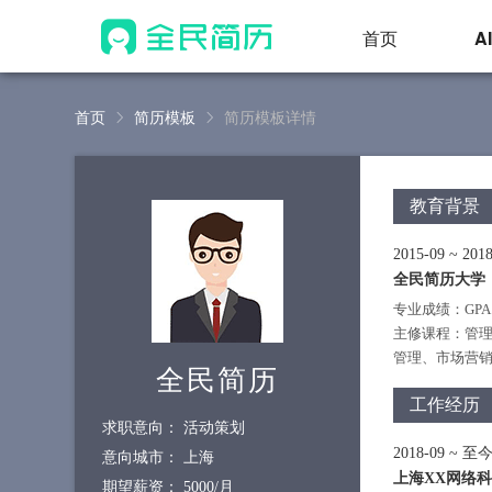
首页
A
首页
简历模板
简历模板详情
教育背景
2015-09
~
2018
全民简历大学
专业成绩：GPA 
主修课程：管
管理、市场营
全民简历
工作经历
求职意向：
活动策划
2018-09
~
至
意向城市：
上海
上海XX网络
期望薪资：
5000/月