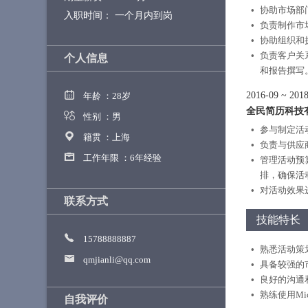
协助市场部
入职时间：
一个月内到岗
负责制作市
协助组织和
负责客户关
个人信息
和报告撰写
2016-09
~
2018
年龄 ：
28岁
全民简历科技
性别 ：
男
参与制定活
籍贯 ：
上海
负责与供应
工作年限 ：
6年经验
管理活动预
排，确保活
对活动效果
联系方式
技能特长
15788888887
熟悉活动策
qmjianli@qq.com
具备较强的
良好的沟通
熟练使用Micr
自我评价