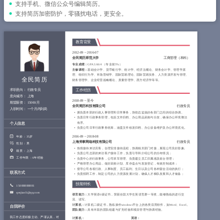
简历教程
支持手机、微信公众号编辑简历。
支持简历加密防护，零骚扰电话，更安全。
登录 / 注册
教育背景
2012-09
~
2016-07
全民简历师范大学
工商管理（本科）
专业成绩：
GPA 3.66/4 （专业前5%）
主修课程：
基础会计学、货币银行学、统计学、经济法概论、财务会计学、管理学原
理、组织行为学、市场营销学、国际贸易理论、国际贸易实务、人力资源开发与管理、
全民简历
财务管理学、企业经营战略概论、质量管理学、西方经济学等等。
求职意向：
行政专员
工作经历
意向城市：
上海
2018-09
~
至今
期望薪资：
15000/月
全民简历科技有限公司
行政专员
入职时间：
一个月内到岗
拥负责本部的行政人事管理和日常事务，协助总监搞好各部门之间的综合协调。
负责日常行政事务管理，包括文件归档、办公用品采购与分发，确保办公环境整洁
有序。
个人信息
负责公司日常行政事务统筹，涵盖文件收发归档、办公设备维护及办公环境优化。
2016-09
~
2018-08
年龄 ：
35岁
上海斧掌网络科技有限公司
行政专员
性别 ：
男
热情接待来访宾客，合理安排接待流程，协调相关部门对接，展现公司良好形象;
籍贯 ：
上海
负责公司总部的来访客户接待工作，负责引导和介绍公司的分布情况；
工作年限 ：
6年经验
负责中心的行政事务，公司班车管理、负责建立员工归属感及前台管理；
严格管理办公用品，做好采购计划、库存盘点与发放登记，有效控制成本；
督导公司各项行政、人事制度、员工福利、生日以及公司各种宴会活动的执行；
联系方式
负责招聘工作，制定公司的人力资源发展计划，确保人才梯队发展和人才储备；
技能特长
15088888881
qmjianli@qq.com
语言能力：
大学英语6级证书，荣获全国大学生英语竞赛一等奖，能够熟练的进行交
流、读写。
计算机：
计算机二级证书，熟练操作windows平台上的各类应用软件，如Word、Excel。
自我评价
团队能力：
具有丰富的团队组建与扩充经验和项目管理与协调经验。
我工作态度积极主动、严谨认真，对
计算机：
英语：