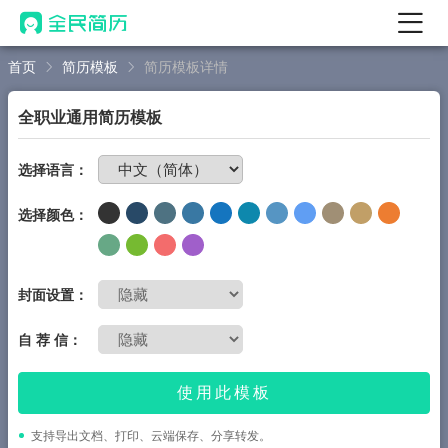
首页
简历模板
简历模板详情
首页
热门
AI 简历工具
全职业通用简历模板
AI 生成简历
免费制作简历
选择语言：
AI 优化简历
选择颜色：
AI 翻译简历
AI 诊断简历
AI 模拟面试
封面设置：
面试自我介绍
自 荐 信：
New
AI 职场工具
使用此模板
简历模板
支持导出文档、打印、云端保存、分享转发。