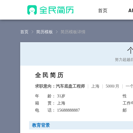
首页
A
首页
简历模板
简历模板详情
努力超越
全民简历
求职意向：汽车底盘工程师
上海
5000/月
一
年 龄
： 31岁
性
籍 贯
： 上海
工作
电 话
： 15688888887
邮
教育背景