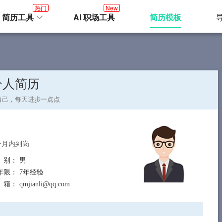
热门
New
I 简历工具
AI 职场工具
简历模板
个人简历
自己，每天进步一点点
个月内到岗
 别
： 男
年限
： 7年经验
 箱
： qmjianli@qq.com