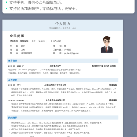
简历教程
支持手机、微信公众号编辑简历。
支持简历加密防护，零骚扰电话，更安全。
登录 / 注册
个人简历
努力超越自己，每天进步一点点
全民简历
求职意向：视频编辑
上海
5000/月
一个月内到岗
年 龄
： 32岁
性 别
： 男
籍 贯
： 上海
工作年限
： 6年经验
电 话
： 15288888885
邮 箱
： qmjianli@qq.com
教育背景
2015-09
~
2018-07
全民简历大学
影视制作与媒体艺术（
本科
）
专业成绩：GPA 3.81/4 （专业前2%），2016年参加全国大学生影视编辑竞赛获二等奖；
主修课程：非线性编辑、影视后期制作、色彩学、摄影基础、影视文学、视听语言等。
工作经历
2018-09
~
至今
上海XX网络科技有限公司
视频编辑
我负责多个短视频项目的后期制作，包括剪辑、调色、特效添加和声音设计。特别擅长使用After Effects进行动态图形设计，为
视频增添视觉冲击力。此外，我还参与制定后期制作流程，显著提高工作效率20%。成功处理过100+视频项目，涉及广告、微
电影、宣传片等多个领域。
2016-09
~
2018-08
全民简历科技有限公司
视频编辑
负责公司官方微博和微信公众号的视频制作，独立完成每月至少8个项目，涵盖企业宣传、产品介绍、活动回顾等多种类型。
通过对剪辑节奏和视觉效果的精细把控，视频平均观看量增长50%以上。熟练操作Premiere、After Effects等软件，能快速响应
项目需求，保质保量完成制作任务。擅长团队合作，曾领导3人编辑组，成功完成年度重点项目。
技能特长
熟练掌握Premiere、After Effects、Final Cut Pro等视频编辑软件，具备较强的视频剪辑、调色、特效制作能力。
拥有良好的视觉设计感，能够独立完成视频的整体风格设计，保证视频质量符合高标准要求。
擅长快速学习和掌握新技术，能够高效完成视频项目的制作和优化，提高工作效率。
具有良好的团队合作精神和沟通能力，能够在压力下保持高效的工作状态，解决各种突发问题。