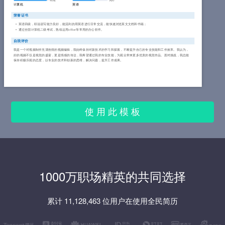
精通
良好
计算机
英语
荣誉证书
英语四级，听说读写能力良好，能流利的用英语进行日常交流，能快速浏览英文文档和书籍；
通过全国计算机二级考试，熟练运用office等常用的办公软件。
自我评价
我是一个对视频制作充满热情的视频编辑，我始终保持对新技术的学习和探索，不断提升自己的专业技能和工作效率。我认为，
好的视频不仅是视觉的盛宴，更是情感的传达，我希望通过我的专业技能，为观众带来更多优质的视觉作品。面对挑战，我总能
保持积极乐观的态度，以专业的技术和创新的思维，解决问题，提升工作成果。
使 用 此 模 板
1000万职场精英的共同选择
累计 11,128,463 位用户在使用全民简历