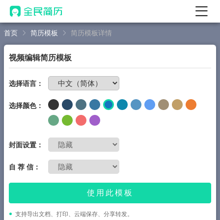
首页
简历模板
简历模板详情
首页
热门
AI 简历工具
视频编辑简历模板
AI 生成简历
免费制作简历
选择语言：
AI 优化简历
选择颜色：
AI 翻译简历
AI 诊断简历
AI 模拟面试
封面设置：
面试自我介绍
自 荐 信：
New
AI 职场工具
使用此模板
简历模板
支持导出文档、打印、云端保存、分享转发。