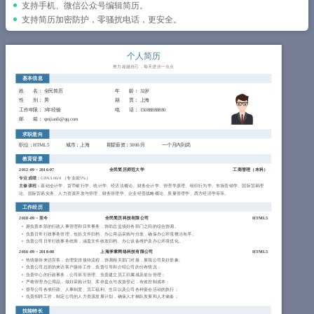
简历教程
支持手机、微信公众号编辑简历。
支持简历加密防护，零骚扰电话，更安全。
登录 / 注册
个人简历
努力超越自己，每天进步一点点
基本信息
姓 名
： 全民简历
年 龄
： 32岁
性 别
： 男
籍 贯
： 上海
工作年限
： 3年经验
电 话
： 15088888880
邮 箱
： qmjianli@qq.com
求职意向
职位：HTML5
城市：上海
期望薪资：5000/月
一个月内到岗
教育背景
2012-09
~
2016-07
全民简历师范大学
工商管理（
本科
）
专业成绩：
GPA 3.66/4 （专业前5%）
主修课程：
基础会计学、货币银行学、统计学、经济法概论、财务会计学、管理学原理、组织行为学、市场营销学、国际贸易理
论、国际贸易实务、人力资源开发与管理、财务管理学、企业经营战略概论、质量管理学、西方经济学等等。
工作经历
2018-09
~
至今
全民简历科技有限公司
HTML5
拥负责本部的行政人事管理和日常事务，协助总监搞好各部门之间的综合协调。
负责日常行政事务管理，包括文件归档、办公用品采购与分发，确保办公环境整洁有序。
负责公司日常行政事务统筹，涵盖文件收发归档、办公设备维护及办公环境优化。
2016-09
~
2018-08
上海斧掌网络科技有限公司
HTML5
热情接待来访宾客，合理安排接待流程，协调相关部门对接，展现公司良好形象;
负责公司总部的来访客户接待工作，负责引导和介绍公司的分布情况；
负责中心的行政事务，公司班车管理、负责建立员工归属感及前台管理；
严格管理办公用品，做好采购计划、库存盘点与发放登记，有效控制成本；
督导公司各项行政、人事制度、员工福利、生日以及公司各种宴会活动的执行；
负责招聘工作，制定公司的人力资源发展计划，确保人才梯队发展和人才储备；
技能特长