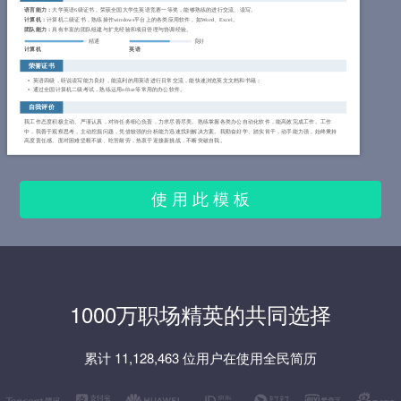
语言能力：
大学英语6级证书，荣获全国大学生英语竞赛一等奖，能够熟练的进行交流、读写。
计算机：
计算机二级证书，熟练操作windows平台上的各类应用软件，如Word、Excel。
团队能力：
具有丰富的团队组建与扩充经验和项目管理与协调经验。
精通
良好
计算机
英语
荣誉证书
英语四级，听说读写能力良好，能流利的用英语进行日常交流，能快速浏览英文文档和书籍；
通过全国计算机二级考试，熟练运用office等常用的办公软件。
自我评价
我工作态度积极主动、严谨认真，对待任务细心负责，力求尽善尽美。熟练掌握各类办公自动化软件，能高效完成工作。工作
中，我善于观察思考，主动挖掘问题，凭借较强的分析能力迅速找到解决方案。我勤奋好学、踏实肯干，动手能力强，始终秉持
高度责任感。面对困难坚毅不拔、吃苦耐劳，热衷于迎接新挑战，不断突破自我。
使 用 此 模 板
1000万职场精英的共同选择
累计 11,128,463 位用户在使用全民简历