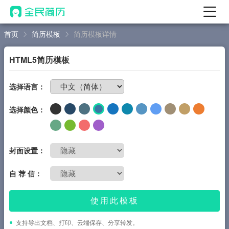
首页
简历模板
简历模板详情
首页
热门
AI 简历工具
HTML5简历模板
AI 生成简历
免费制作简历
选择语言：
AI 优化简历
选择颜色：
AI 翻译简历
AI 诊断简历
AI 模拟面试
封面设置：
面试自我介绍
自 荐 信：
New
AI 职场工具
使用此模板
简历模板
支持导出文档、打印、云端保存、分享转发。