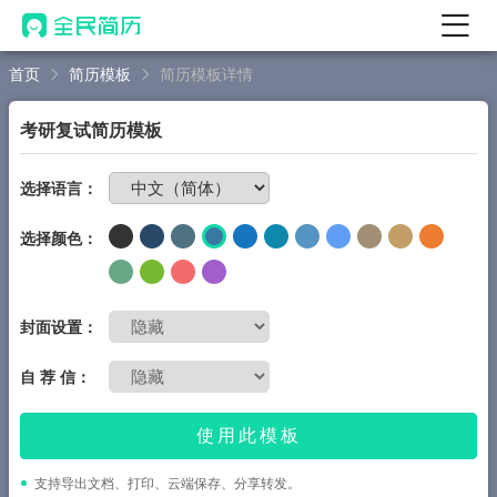
首页
简历模板
简历模板详情
首页
热门
AI 简历工具
考研复试简历模板
AI 生成简历
免费制作简历
选择语言：
AI 优化简历
选择颜色：
AI 翻译简历
AI 诊断简历
AI 模拟面试
封面设置：
面试自我介绍
自 荐 信：
New
AI 职场工具
使用此模板
简历模板
支持导出文档、打印、云端保存、分享转发。