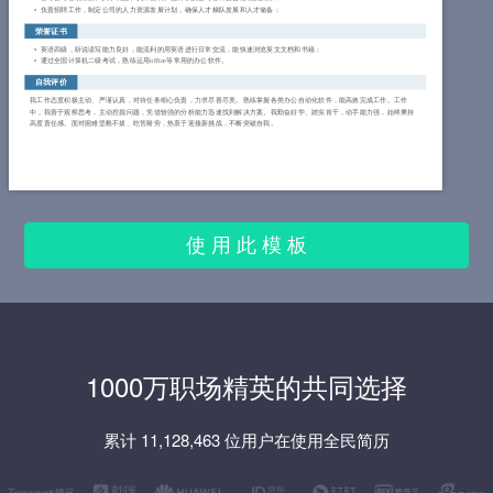
负责招聘工作，制定公司的人力资源发展计划，确保人才梯队发展和人才储备；
荣誉证书
英语四级，听说读写能力良好，能流利的用英语进行日常交流，能快速浏览英文文档和书籍；
通过全国计算机二级考试，熟练运用office等常用的办公软件。
自我评价
我工作态度积极主动、严谨认真，对待任务细心负责，力求尽善尽美。熟练掌握各类办公自动化软件，能高效完成工作。工作
中，我善于观察思考，主动挖掘问题，凭借较强的分析能力迅速找到解决方案。我勤奋好学、踏实肯干，动手能力强，始终秉持
高度责任感。面对困难坚毅不拔、吃苦耐劳，热衷于迎接新挑战，不断突破自我。
使 用 此 模 板
1000万职场精英的共同选择
累计 11,128,463 位用户在使用全民简历