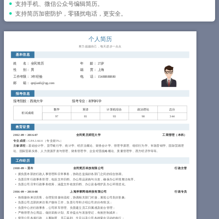
简历教程
支持手机、微信公众号编辑简历。
支持简历加密防护，零骚扰电话，更安全。
登录 / 注册
个人简历
努力超越自己，每天进步一点点
基本信息
姓 名
： 全民简历
年 龄
： 27岁
性 别
： 男
籍 贯
： 上海
工作年限
： 3年经验
电 话
： 15488888880
邮 箱
： qmjianli@qq.com
报考信息
报考院校：西南大学
报考专业：材料科学
数学
英语
计算机综合
政治理论
总分
初试成绩
97
81
93
90
344
教育背景
2012-09
~
2016-07
全民简历师范大学
工商管理（
本科
）
专业成绩：
GPA 3.66/4 （专业前5%）
主修课程：
基础会计学、货币银行学、统计学、经济法概论、财务会计学、管理学原理、组织行为学、市场营销学、国际贸易理
论、国际贸易实务、人力资源开发与管理、财务管理学、企业经营战略概论、质量管理学、西方经济学等等。
工作经历
2018-09
~
至今
全民简历科技有限公司
行政主管
拥负责本部的行政人事管理和日常事务，协助总监搞好各部门之间的综合协调。
负责日常行政事务管理，包括文件归档、办公用品采购与分发，确保办公环境整洁有序。
负责公司日常行政事务统筹，涵盖文件收发归档、办公设备维护及办公环境优化。
2016-09
~
2018-08
上海斧掌网络科技有限公司
行政专员
热情接待来访宾客，合理安排接待流程，协调相关部门对接，展现公司良好形象;
负责公司总部的来访客户接待工作，负责引导和介绍公司的分布情况；
负责中心的行政事务，公司班车管理、负责建立员工归属感及前台管理；
严格管理办公用品，做好采购计划、库存盘点与发放登记，有效控制成本；
督导公司各项行政、人事制度、员工福利、生日以及公司各种宴会活动的执行；