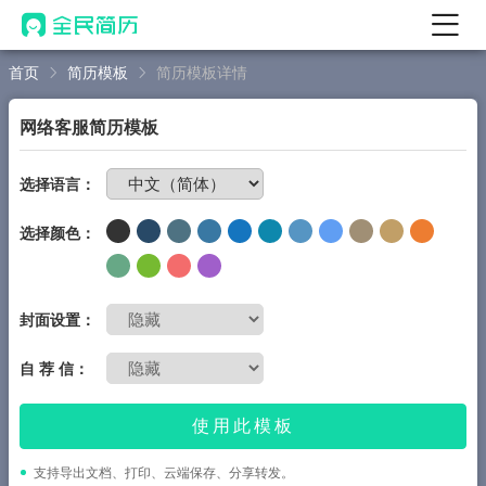
首页
简历模板
简历模板详情
首页
热门
AI 简历工具
网络客服简历模板
AI 生成简历
免费制作简历
选择语言：
AI 优化简历
选择颜色：
AI 翻译简历
AI 诊断简历
AI 模拟面试
封面设置：
面试自我介绍
自 荐 信：
New
AI 职场工具
使用此模板
简历模板
支持导出文档、打印、云端保存、分享转发。