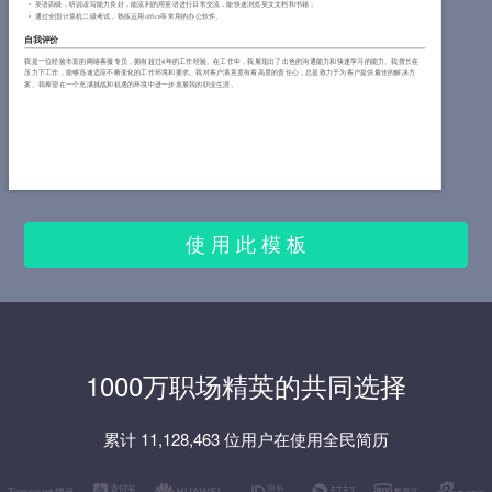
英语四级，听说读写能力良好，能流利的用英语进行日常交流，能快速浏览英文文档和书籍；
通过全国计算机二级考试，熟练运用office等常用的办公软件。
自我评价
我是一位经验丰富的网络客服专员，拥有超过4年的工作经验。在工作中，我展现出了出色的沟通能力和快速学习的能力。我擅长在
压力下工作，能够迅速适应不断变化的工作环境和要求。我对客户满意度有着高度的责任心，总是致力于为客户提供最佳的解决方
案。我希望在一个充满挑战和机遇的环境中进一步发展我的职业生涯。
使 用 此 模 板
1000万职场精英的共同选择
累计 11,128,463 位用户在使用全民简历