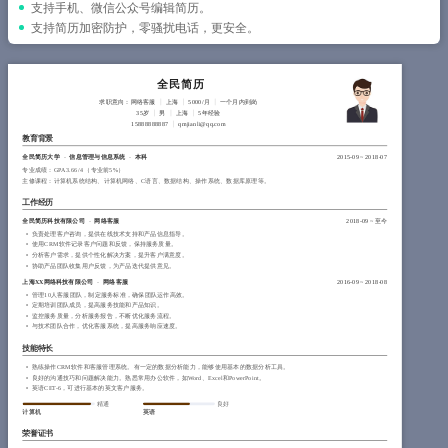
简历教程
支持手机、微信公众号编辑简历。
支持简历加密防护，零骚扰电话，更安全。
登录 / 注册
全民简历
求职意向：网络客服
上海
5000/月
一个月内到岗
35岁
男
上海
5年经验
15888888887
qmjianli@qq.com
教育背景
全民简历大学
-
信息管理与信息系统
-
本科
2015-09
~
2018-07
专业成绩：GPA 3.66/4 （专业前5%）
主修课程：计算机系统结构、计算机网络、C语言、数据结构、操作系统、数据库原理等。
工作经历
全民简历科技有限公司
-
网络客服
2018-09
~
至今
负责处理客户咨询，提供在线技术支持和产品信息指导。
使用CRM软件记录客户问题和反馈，保持服务质量。
分析客户需求，提供个性化解决方案，提升客户满意度。
协助产品团队收集用户反馈，为产品迭代提供意见。
上海XX网络科技有限公司
-
网络客服
2016-09
~
2018-08
管理10人客服团队，制定服务标准，确保团队运作高效。
定期培训团队成员，提高服务技能和产品知识。
监控服务质量，分析服务报告，不断优化服务流程。
与技术团队合作，优化客服系统，提高服务响应速度。
技能特长
熟练操作CRM软件和客服管理系统。有一定的数据分析能力，能够使用基本的数据分析工具。
良好的沟通技巧和问题解决能力。熟悉常用办公软件，如Word、Excel和PowerPoint。
英语CET-6，可进行基本的英文客户服务。
精通
良好
计算机
英语
荣誉证书