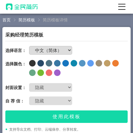
首页
简历模板
简历模板详情
首页
热门
AI 简历工具
采购经理简历模板
AI 生成简历
免费制作简历
选择语言：
AI 优化简历
选择颜色：
AI 翻译简历
AI 诊断简历
AI 模拟面试
封面设置：
面试自我介绍
自 荐 信：
New
AI 职场工具
使用此模板
简历模板
支持导出文档、打印、云端保存、分享转发。