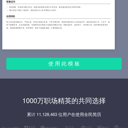
荣誉证书
英语四级，听说读写能力良好，能流利的用英语进行日常交流，能快速浏览英文文档和书籍；
通过全国计算机二级考试，熟练运用office等常用的办公软件。
自我评价
我工作态度积极主动、严谨认真，对待任务细心负责，力求尽善尽美。熟练掌握各类办公自动化软件，能高效完成工作。工作中，我
善于观察思考，主动挖掘问题，凭借较强的分析能力迅速找到解决方案。我勤奋好学、踏实肯干，动手能力强，始终秉持高度责任
感。面对困难坚毅不拔、吃苦耐劳，热衷于迎接新挑战，不断突破自我。
使 用 此 模 板
1000万职场精英的共同选择
累计 11,128,463 位用户在使用全民简历