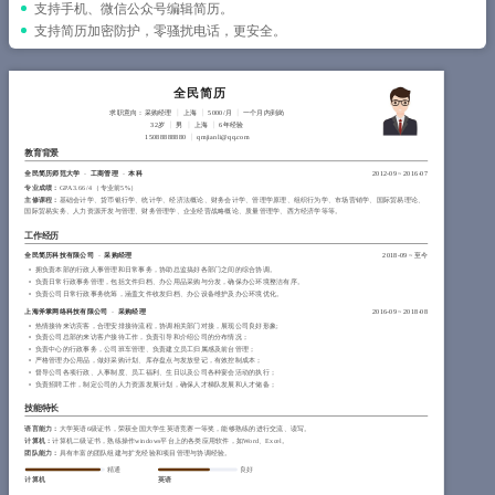
简历教程
支持手机、微信公众号编辑简历。
支持简历加密防护，零骚扰电话，更安全。
登录 / 注册
全民简历
求职意向：采购经理
上海
5000/月
一个月内到岗
32岁
男
上海
6年经验
15088888880
qmjianli@qq.com
教育背景
全民简历师范大学
-
工商管理
-
本科
2012-09
~
2016-07
专业成绩：
GPA 3.66/4 （专业前5%）
主修课程：
基础会计学、货币银行学、统计学、经济法概论、财务会计学、管理学原理、组织行为学、市场营销学、国际贸易理论、
国际贸易实务、人力资源开发与管理、财务管理学、企业经营战略概论、质量管理学、西方经济学等等。
工作经历
全民简历科技有限公司
-
采购经理
2018-09
~
至今
拥负责本部的行政人事管理和日常事务，协助总监搞好各部门之间的综合协调。
负责日常行政事务管理，包括文件归档、办公用品采购与分发，确保办公环境整洁有序。
负责公司日常行政事务统筹，涵盖文件收发归档、办公设备维护及办公环境优化。
上海斧掌网络科技有限公司
-
采购经理
2016-09
~
2018-08
热情接待来访宾客，合理安排接待流程，协调相关部门对接，展现公司良好形象;
负责公司总部的来访客户接待工作，负责引导和介绍公司的分布情况；
负责中心的行政事务，公司班车管理、负责建立员工归属感及前台管理；
严格管理办公用品，做好采购计划、库存盘点与发放登记，有效控制成本；
督导公司各项行政、人事制度、员工福利、生日以及公司各种宴会活动的执行；
负责招聘工作，制定公司的人力资源发展计划，确保人才梯队发展和人才储备；
技能特长
语言能力：
大学英语6级证书，荣获全国大学生英语竞赛一等奖，能够熟练的进行交流、读写。
计算机：
计算机二级证书，熟练操作windows平台上的各类应用软件，如Word、Excel。
团队能力：
具有丰富的团队组建与扩充经验和项目管理与协调经验。
精通
良好
计算机
英语