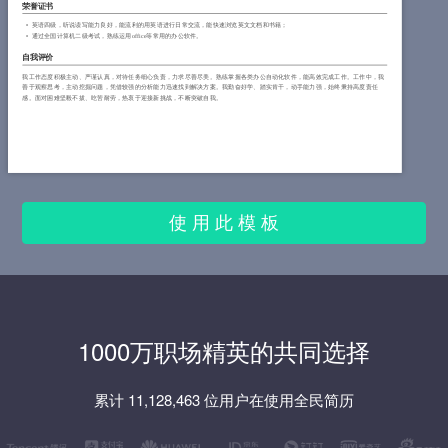
荣誉证书
英语四级，听说读写能力良好，能流利的用英语进行日常交流，能快速浏览英文文档和书籍；
通过全国计算机二级考试，熟练运用office等常用的办公软件。
自我评价
我工作态度积极主动、严谨认真，对待任务细心负责，力求尽善尽美。熟练掌握各类办公自动化软件，能高效完成工作。工作中，我
善于观察思考，主动挖掘问题，凭借较强的分析能力迅速找到解决方案。我勤奋好学、踏实肯干，动手能力强，始终秉持高度责任
感。面对困难坚毅不拔、吃苦耐劳，热衷于迎接新挑战，不断突破自我。
使 用 此 模 板
1000万职场精英的共同选择
累计 11,128,463 位用户在使用全民简历