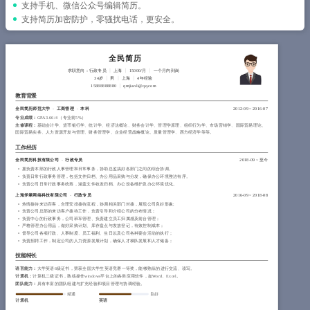
简历教程
支持手机、微信公众号编辑简历。
支持简历加密防护，零骚扰电话，更安全。
登录 / 注册
全民简历
求职意向：行政专员
上海
15000/月
一个月内到岗
34岁
男
上海
4年经验
15888888880
qmjianli@qq.com
教育背景
全民简历师范大学
-
工商管理
-
本科
2012-09
~
2016-07
专业成绩：
GPA 3.66/4 （专业前5%）
主修课程：
基础会计学、货币银行学、统计学、经济法概论、财务会计学、管理学原理、组织行为学、市场营销学、国际贸易理论、
国际贸易实务、人力资源开发与管理、财务管理学、企业经营战略概论、质量管理学、西方经济学等等。
工作经历
全民简历科技有限公司
-
行政专员
2018-09
~
至今
拥负责本部的行政人事管理和日常事务，协助总监搞好各部门之间的综合协调。
负责日常行政事务管理，包括文件归档、办公用品采购与分发，确保办公环境整洁有序。
负责公司日常行政事务统筹，涵盖文件收发归档、办公设备维护及办公环境优化。
上海斧掌网络科技有限公司
-
行政专员
2016-09
~
2018-08
热情接待来访宾客，合理安排接待流程，协调相关部门对接，展现公司良好形象;
负责公司总部的来访客户接待工作，负责引导和介绍公司的分布情况；
负责中心的行政事务，公司班车管理、负责建立员工归属感及前台管理；
严格管理办公用品，做好采购计划、库存盘点与发放登记，有效控制成本；
督导公司各项行政、人事制度、员工福利、生日以及公司各种宴会活动的执行；
负责招聘工作，制定公司的人力资源发展计划，确保人才梯队发展和人才储备；
技能特长
语言能力：
大学英语6级证书，荣获全国大学生英语竞赛一等奖，能够熟练的进行交流、读写。
计算机：
计算机二级证书，熟练操作windows平台上的各类应用软件，如Word、Excel。
团队能力：
具有丰富的团队组建与扩充经验和项目管理与协调经验。
精通
良好
计算机
英语