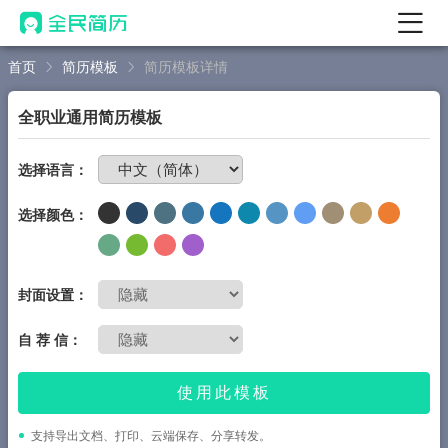
首页
简历模板
简历模板详情
首页
热门
AI 简历工具
全职业通用简历模板
AI 生成简历
免费制作简历
选择语言：
AI 优化简历
选择颜色：
AI 翻译简历
AI 诊断简历
AI 模拟面试
封面设置：
面试自我介绍
自 荐 信：
New
AI 职场工具
使用此模板
简历模板
支持导出文档、打印、云端保存、分享转发。