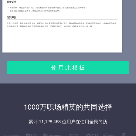
荣誉证书
英语四级，听说读写能力良好，能流利的用英语进行日常交流，能快速浏览英文文档和书籍；
通过全国计算机二级考试，熟练运用office等常用的办公软件。
自我评价
我是一个热情、敬业的前端开发者，对新的技术有着无尽的热爱和好奇心。我有很强的学习能力和解决问题的能力，能够在团队中发
挥积极的作用。我期待在新的工作环境中挑战自我，不断提升自己，为公司的发展贡献自己的一份力量。
使 用 此 模 板
1000万职场精英的共同选择
累计 11,128,463 位用户在使用全民简历