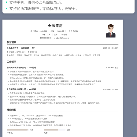
简历教程
支持手机、微信公众号编辑简历。
支持简历加密防护，零骚扰电话，更安全。
登录 / 注册
全民简历
求职意向：web前端
上海
5000/月
一个月内到岗
34岁
男
上海
3年经验
15588888886
qmjianli@qq.com
教育背景
全民简历大学
-
市场营销
-
本科
2015-09
~
2018-07
专业成绩：GPA 3.66/4 （专业前5%）
主修课程：管理学、战略管理、会计学、财务管理学、组织行为学、市场营销学、创业学、公司治理、运营管理。
工作经历
全民简历科技有限公司
-
web前端
2018-09
~
至今
协助开发和测试网页应用，使其在多平台上正常运行。
与设计团队密切协作，以确保所有元素和最终产品符合设计规范。
使用JavaScript, HTML, CSS等编程语言，进行网页的开发和优化。
参与项目需求的讨论和评审，理解业务需求并提供前端技术方案和建议，保证项目的可行性和技术的可实施性。
与后端开发人员合作，对接接口，完成前后端数据的交互和页面的动态展示，确保网站功能的正常运行。
全民简历科技有限公司
-
web前端
2016-09
~
2018-08
负责开发和优化公司的主要产品前端开发。
使用React.js框架进行高效开发，并与后端开发团队协作，确保功能的顺畅实现。
定期对网站进行维护和更新，修复bug，提高网站性能。
解决网站在不同浏览器和操作系统中的兼容性问题，确保网站在各平台下的正常运行，提供一致的用户体验。
技能特长
精通HTML、CSS、JavaScript，熟悉React.js、Vue.js等前端框架。
对Web性能优化、跨浏览器兼容性有深入理解。
熟悉Element UI、Mint UI、iView UI等主流前端UI框架。
熟练使用Git进行版本控制，有良好的代码编写习惯，能阅读英文技术文档。
精通
良好
计算机
英语