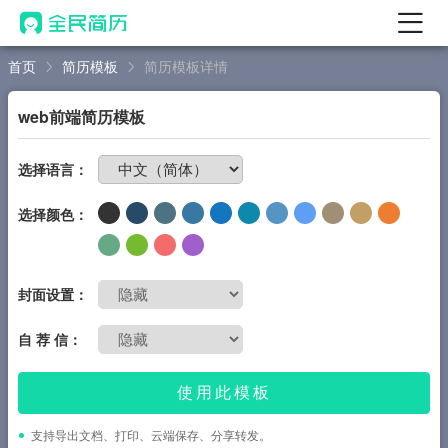
首页
简历模板
简历模板详情
首页
热门
AI 简历工具
web前端简历模板
AI 生成简历
免费制作简历
选择语言：
AI 优化简历
选择颜色：
AI 翻译简历
AI 诊断简历
AI 模拟面试
封面设置：
面试自我介绍
自 荐 信：
New
AI 职场工具
使用此模板
简历模板
支持导出文档、打印、云端保存、分享转发。