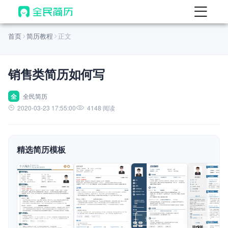
首页
首页
简历教程
正文
热门
AI 简历工具
销售类简历如何写
AI 生成简历
AI 优化简历
全
全民简历
2020-03-23 17:55:00
4148 阅读
AI 翻译简历
AI 诊断简历
精选简历模板
AI 模拟面试
面试自我介绍
New
AI 职场工具
简历模板
查看模板
查看模板
查看模板
查看模板