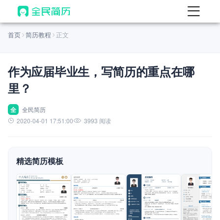
首页
首页
简历教程
正文
热门
AI 简历工具
作为应届毕业生，写简历的重点在哪
AI 生成简历
里？
AI 优化简历
AI 翻译简历
全
全民简历
2020-04-01 17:51:00
3993 阅读
AI 诊断简历
AI 模拟面试
精选简历模板
面试自我介绍
New
AI 职场工具
简历模板