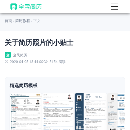
首页
首页
简历教程
正文
热门
AI 简历工具
关于简历照片的小贴士
AI 生成简历
AI 优化简历
全
全民简历
2020-04-05 18:44:00
5154 阅读
AI 翻译简历
AI 诊断简历
精选简历模板
AI 模拟面试
面试自我介绍
New
AI 职场工具
简历模板
查看模板
查看模板
查看模板
查看模板