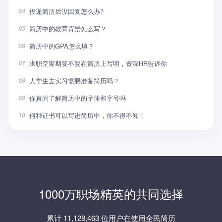
投递简历后没回复怎么办?
04
简历中的教育背景怎么写？
05
简历中的GPA怎么填？
06
求职空窗期要不要在简历上写明，资深HR告诉你
07
大学生去实习需要准备简历吗？
08
你真的了解简历中的字体和字号吗
09
何种证书可以写进简历中，你不得不知！
10
1000万职场精英的共同选择
累计 11,128,463 位用户在使用全民简历