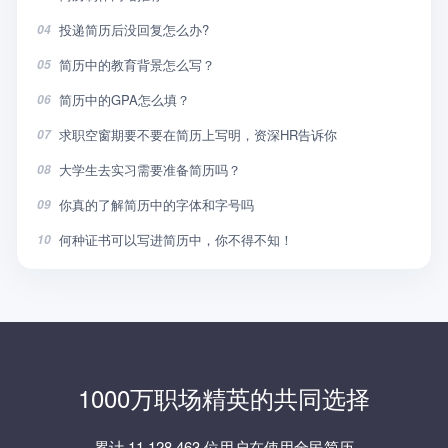
投递简历后没回复怎么办?
04
简历中的教育背景怎么写？
05
简历中的GPA怎么填？
06
求职空窗期要不要在简历上写明，资深HR告诉你
07
大学生去实习需要准备简历吗？
08
你真的了解简历中的字体和字号吗
09
何种证书可以写进简历中，你不得不知！
10
1000万职场精英的共同选择
累计 11,128,463 位用户在使用全民简历