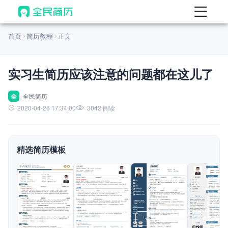
首页
首页
简历教程
正文
热门
AI 简历工具
实习生简历应该注意的问题都在这儿了
AI 生成简历
AI 优化简历
全
全民简历
2020-04-26 17:34:00
3042 阅读
AI 翻译简历
AI 诊断简历
精选简历模板
AI 模拟面试
面试自我介绍
New
AI 职场工具
简历模板
查看模板
查看模板
查看模板
查看模板