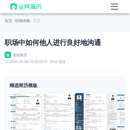
首页
首页
职场攻略
正文
热门
AI 简历工具
职场中如何他人进行良好地沟通
AI 生成简历
AI 优化简历
全
全民简历
2020-05-08 16:29:00
3003 阅读
AI 翻译简历
AI 诊断简历
精选简历模板
AI 模拟面试
面试自我介绍
New
AI 职场工具
简历模板
查看模板
查看模板
查看模板
查看模板