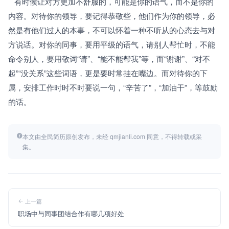
   有时候让对方更加不舒服的，可能是你的语气，而不是你的
内容。对待你的领导，要记得恭敬些，他们作为你的领导，必
然是有他们过人的本事，不可以怀着一种不听从的心态去与对
方说话。对你的同事，要用平级的语气，请别人帮忙时，不能
命令别人，要用敬词“请”、“能不能帮我”等，而“谢谢”、“对不
起”“没关系”这些词语，更是要时常挂在嘴边。而对待你的下
属，安排工作时时不时要说一句，“辛苦了”，“加油干”，等鼓励
的话。
本文由全民简历原创发布，未经 qmjianli.com 同意，不得转载或采
集。
上一篇
职场中与同事团结合作有哪几项好处