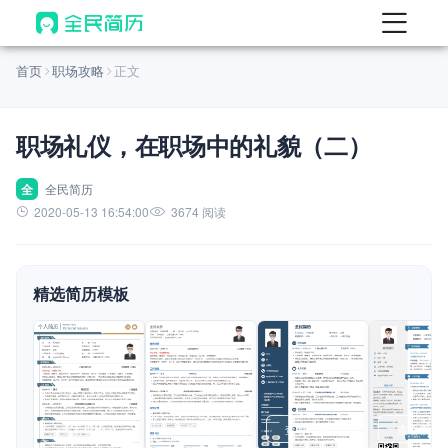
首页
首页
职场攻略
正文
热门
AI 简历工具
职场礼仪，在职场中的礼貌（二）
AI 生成简历
AI 优化简历
全
全民简历
2020-05-13 16:54:00
3674 阅读
AI 翻译简历
AI 诊断简历
精选简历模板
AI 模拟面试
面试自我介绍
New
AI 职场工具
简历模板
查看模板
查看模板
查看模板
查看模板