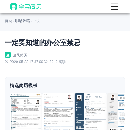
首页
首页
职场攻略
正文
热门
AI 简历工具
一定要知道的办公室禁忌
AI 生成简历
AI 优化简历
全
全民简历
2020-05-22 17:37:00
3319 阅读
AI 翻译简历
AI 诊断简历
精选简历模板
AI 模拟面试
面试自我介绍
New
AI 职场工具
简历模板
查看模板
查看模板
查看模板
查看模板