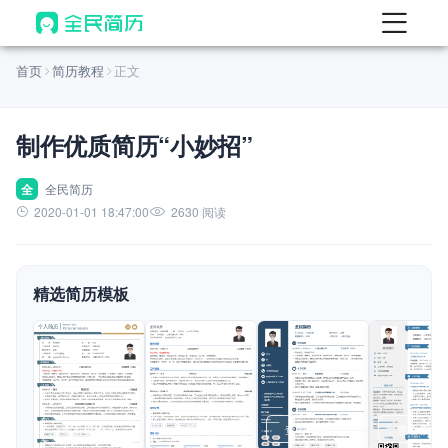
首页
首页
简历教程
正文
热门
AI 简历工具
制作优质简历“小妙招”
AI 生成简历
AI 优化简历
全
全民简历
2020-01-01 18:47:00
2630 阅读
AI 翻译简历
AI 诊断简历
精选简历模板
AI 模拟面试
面试自我介绍
New
AI 职场工具
简历模板
查看模板
查看模板
查看模板
查看模板