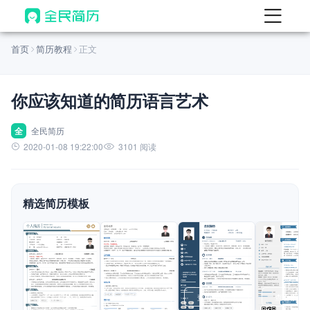
首页
首页
简历教程
正文
热门
AI 简历工具
你应该知道的简历语言艺术
AI 生成简历
AI 优化简历
全
全民简历
2020-01-08 19:22:00
3101 阅读
AI 翻译简历
AI 诊断简历
精选简历模板
AI 模拟面试
面试自我介绍
New
AI 职场工具
简历模板
查看模板
查看模板
查看模板
查看模板