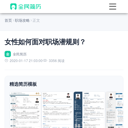
首页
首页
职场攻略
正文
热门
AI 简历工具
女性如何面对职场潜规则？
AI 生成简历
AI 优化简历
全
全民简历
2020-01-17 21:03:00
3356 阅读
AI 翻译简历
AI 诊断简历
精选简历模板
AI 模拟面试
面试自我介绍
New
AI 职场工具
简历模板
查看模板
查看模板
查看模板
查看模板