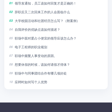
领导发通知，员工该如何回复才是正确的！
01
辞职后又二次回来工作的人会面临什么
02
大学校园活动和社团经历怎么写？（附案例）
03
自我评价的优缺点该如何描述？
04
职场中面对爱占小便宜的领导应该怎么办？
05
电子工程师的职业规划
06
职场中频繁人事变动的原因。
07
想要休假的时候，该如何请假才得体？
08
职场中与同事团结合作有哪几项好处
09
应聘时如何写个人优势
10