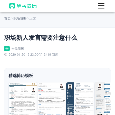
首页
首页
职场攻略
正文
热门
AI 简历工具
职场新人发言需要注意什么
AI 生成简历
AI 优化简历
全
全民简历
2020-01-20 16:23:00
3419 阅读
AI 翻译简历
AI 诊断简历
精选简历模板
AI 模拟面试
面试自我介绍
New
AI 职场工具
简历模板
查看模板
查看模板
查看模板
查看模板