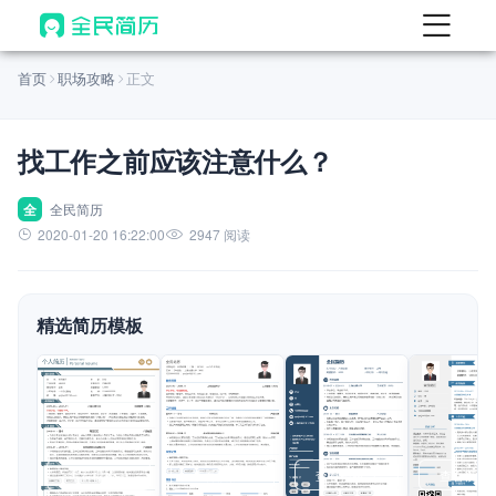
首页
首页
职场攻略
正文
热门
AI 简历工具
找工作之前应该注意什么？
AI 生成简历
AI 优化简历
全
全民简历
2020-01-20 16:22:00
2947 阅读
AI 翻译简历
AI 诊断简历
精选简历模板
AI 模拟面试
面试自我介绍
New
AI 职场工具
简历模板
查看模板
查看模板
查看模板
查看模板