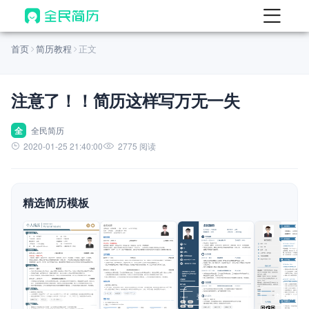
首页
首页
简历教程
正文
热门
AI 简历工具
注意了！！简历这样写万无一失
AI 生成简历
AI 优化简历
全
全民简历
2020-01-25 21:40:00
2775 阅读
AI 翻译简历
AI 诊断简历
精选简历模板
AI 模拟面试
面试自我介绍
New
AI 职场工具
简历模板
查看模板
查看模板
查看模板
查看模板