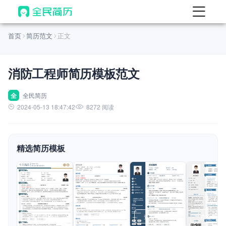
首页
首页
简历范文
正文
热门
AI 简历工具
消防工程师简历模板范文
AI 生成简历
AI 优化简历
全
全民简历
2024-05-13 18:47:42
8272 阅读
AI 翻译简历
AI 诊断简历
精选简历模板
AI 模拟面试
面试自我介绍
New
AI 职场工具
简历模板
查看模板
查看模板
查看模板
查看模板