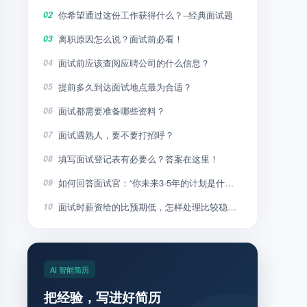
你希望通过这份工作获得什么？--经典面试题
02
离职原因怎么说？面试前必看！
03
面试前应该查阅应聘公司的什么信息？
04
提前多久到达面试地点最为合适？
05
面试都需要准备哪些资料？
06
面试遇熟人，要不要打招呼？
07
填写面试登记表有必要么？答案在这里！
08
如何回答面试官：“你未来3-5年的计划是什么”？
09
面试时薪资给的比预期低，怎样处理比较稳妥？
10
AI 智能简历
把经验，写进好简历