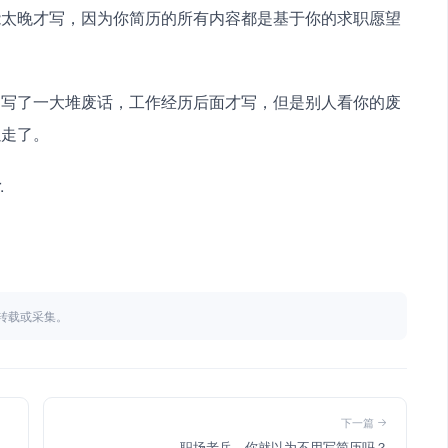
能太晚才写，因为你简历的所有内容都是基于你的求职愿望
间写了一大堆废话，工作经历后面才写，但是别人看你的废
以走了。
.
不得转载或采集。
下一篇
职场老兵，你就以为不用写简历吗？