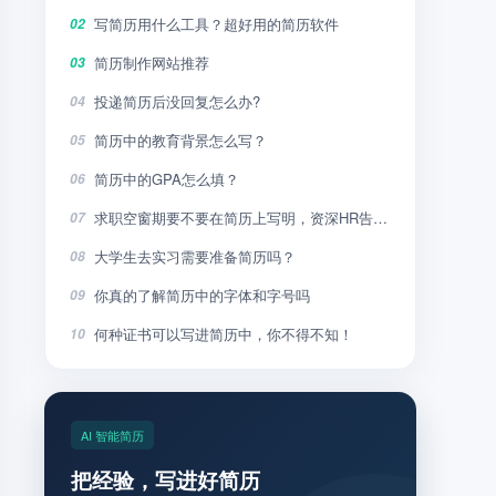
写简历用什么工具？超好用的简历软件
02
简历制作网站推荐
03
投递简历后没回复怎么办?
04
简历中的教育背景怎么写？
05
简历中的GPA怎么填？
06
求职空窗期要不要在简历上写明，资深HR告诉你
07
大学生去实习需要准备简历吗？
08
你真的了解简历中的字体和字号吗
09
何种证书可以写进简历中，你不得不知！
10
AI 智能简历
把经验，写进好简历