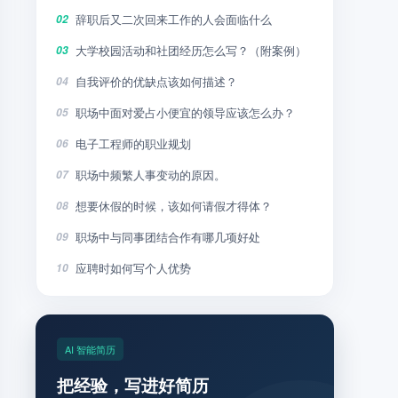
辞职后又二次回来工作的人会面临什么
02
大学校园活动和社团经历怎么写？（附案例）
03
自我评价的优缺点该如何描述？
04
职场中面对爱占小便宜的领导应该怎么办？
05
电子工程师的职业规划
06
职场中频繁人事变动的原因。
07
想要休假的时候，该如何请假才得体？
08
职场中与同事团结合作有哪几项好处
09
应聘时如何写个人优势
10
AI 智能简历
把经验，写进好简历