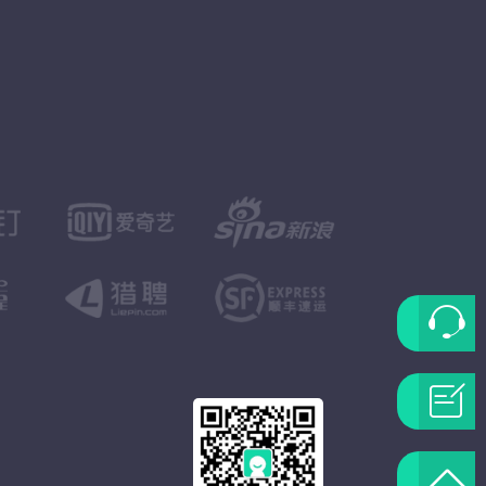
联
系
问
客
题
返