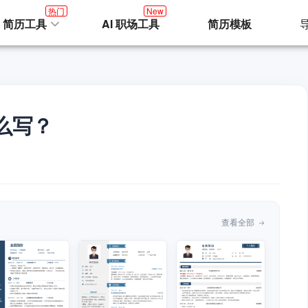
热门
New
I 简历工具
AI 职场工具
简历模板
么写？
查看全部