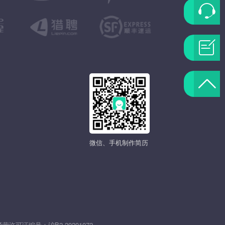
联
系
问
客
题
返
服
反
回
馈
顶
微信、手机制作简历
部
发
经营许可证编号：
沪B2-20201072