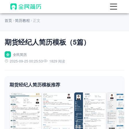
首页
首页
简历教程
正文
热门
AI 简历工具
期货经纪人简历模板（5篇）
AI 生成简历
AI 优化简历
全
全民简历
2025-09-25 00:25:53
1829 阅读
AI 翻译简历
AI 诊断简历
期货经纪人简历模板推荐
AI 模拟面试
面试自我介绍
New
AI 职场工具
简历模板
查看模板
查看模板
查看模板
查看模板