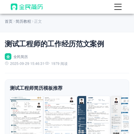
首页
首页
简历教程
正文
热门
AI 简历工具
测试工程师的工作经历范文案例
AI 生成简历
AI 优化简历
全
全民简历
2025-09-29 15:46:31
1979 阅读
AI 翻译简历
AI 诊断简历
测试工程师简历模板推荐
AI 模拟面试
面试自我介绍
New
AI 职场工具
简历模板
查看模板
查看模板
查看模板
查看模板