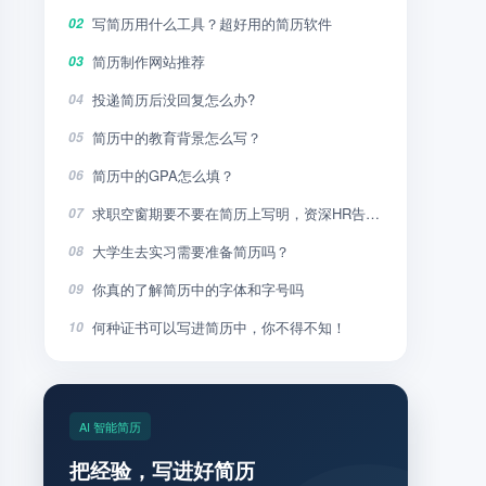
写简历用什么工具？超好用的简历软件
02
简历制作网站推荐
03
投递简历后没回复怎么办?
04
简历中的教育背景怎么写？
05
简历中的GPA怎么填？
06
求职空窗期要不要在简历上写明，资深HR告诉你
07
大学生去实习需要准备简历吗？
08
你真的了解简历中的字体和字号吗
09
何种证书可以写进简历中，你不得不知！
10
AI 智能简历
把经验，写进好简历