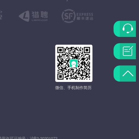
联
系
问
客
题
返
服
反
微信、手机制作简历
回
馈
顶
部
发
经营许可证编号：
沪B2-20201072