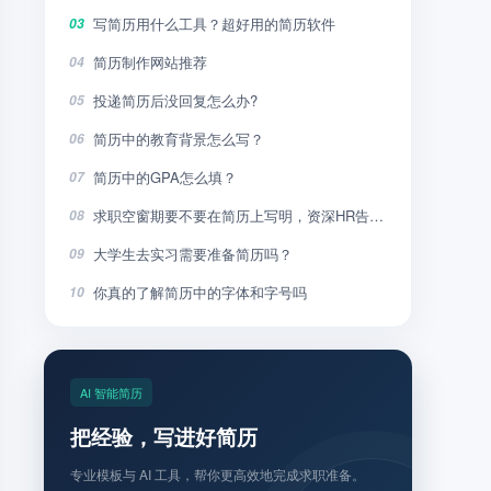
写简历用什么工具？超好用的简历软件
03
简历制作网站推荐
04
投递简历后没回复怎么办?
05
简历中的教育背景怎么写？
06
简历中的GPA怎么填？
07
求职空窗期要不要在简历上写明，资深HR告诉你
08
大学生去实习需要准备简历吗？
09
你真的了解简历中的字体和字号吗
10
AI 智能简历
把经验，写进好简历
专业模板与 AI 工具，帮你更高效地完成求职准备。