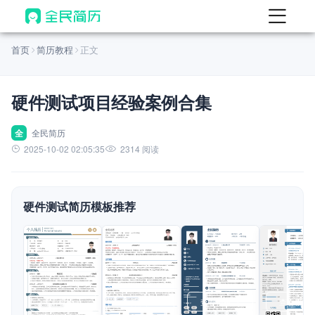
首页
首页
简历教程
正文
热门
AI 简历工具
硬件测试项目经验案例合集
AI 生成简历
AI 优化简历
全
全民简历
2025-10-02 02:05:35
2314 阅读
AI 翻译简历
AI 诊断简历
硬件测试简历模板推荐
AI 模拟面试
面试自我介绍
New
AI 职场工具
简历模板
查看模板
查看模板
查看模板
查看模板