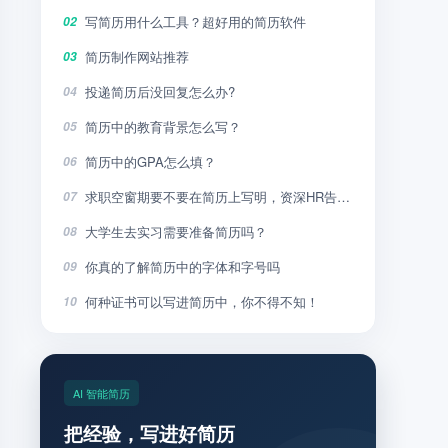
写简历用什么工具？超好用的简历软件
02
简历制作网站推荐
03
投递简历后没回复怎么办?
04
简历中的教育背景怎么写？
05
简历中的GPA怎么填？
06
求职空窗期要不要在简历上写明，资深HR告诉你
07
大学生去实习需要准备简历吗？
08
你真的了解简历中的字体和字号吗
09
何种证书可以写进简历中，你不得不知！
10
AI 智能简历
把经验，写进好简历