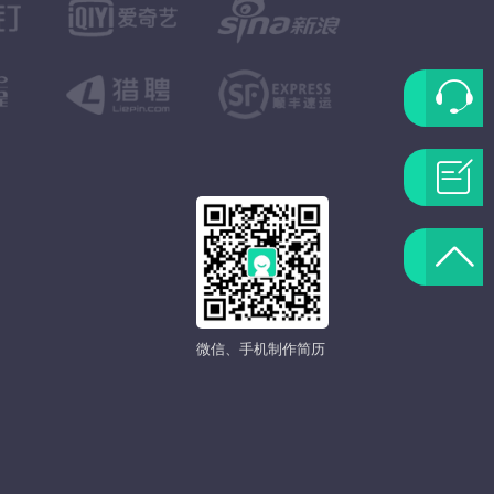
联
系
问
客
题
返
服
反
回
微信、手机制作简历
馈
顶
部