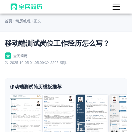
首页
首页
简历教程
正文
热门
AI 简历工具
移动端测试岗位工作经历怎么写？
AI 生成简历
AI 优化简历
全
全民简历
2025-10-05 01:05:00
2295 阅读
AI 翻译简历
AI 诊断简历
移动端测试简历模板推荐
AI 模拟面试
面试自我介绍
New
AI 职场工具
简历模板
查看模板
查看模板
查看模板
查看模板