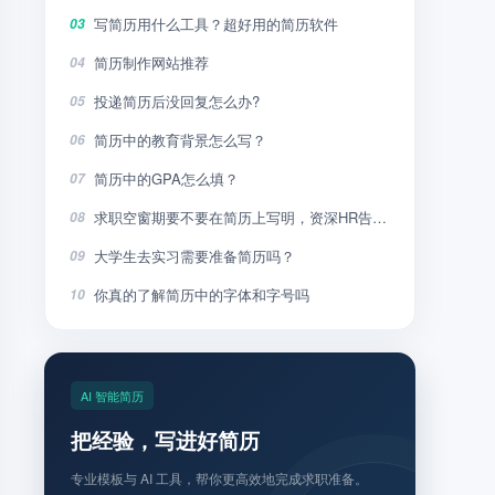
写简历用什么工具？超好用的简历软件
03
简历制作网站推荐
04
投递简历后没回复怎么办?
05
简历中的教育背景怎么写？
06
简历中的GPA怎么填？
07
求职空窗期要不要在简历上写明，资深HR告诉你
08
大学生去实习需要准备简历吗？
09
你真的了解简历中的字体和字号吗
10
AI 智能简历
把经验，写进好简历
专业模板与 AI 工具，帮你更高效地完成求职准备。