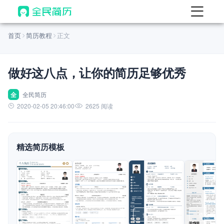
首页
首页
简历教程
正文
热门
AI 简历工具
做好这八点，让你的简历足够优秀
AI 生成简历
AI 优化简历
全
全民简历
2020-02-05 20:46:00
2625 阅读
AI 翻译简历
AI 诊断简历
精选简历模板
AI 模拟面试
面试自我介绍
New
AI 职场工具
简历模板
查看模板
查看模板
查看模板
查看模板