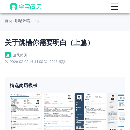
首页
首页
职场攻略
正文
热门
AI 简历工具
关于跳槽你需要明白（上篇）
AI 生成简历
AI 优化简历
全
全民简历
2020-02-08 16:34:00
3308 阅读
AI 翻译简历
AI 诊断简历
精选简历模板
AI 模拟面试
面试自我介绍
New
AI 职场工具
简历模板
查看模板
查看模板
查看模板
查看模板