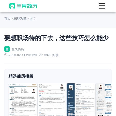
首页
首页
职场攻略
正文
热门
AI 简历工具
要想职场待的下去，这些技巧怎么能少
AI 生成简历
AI 优化简历
全
全民简历
2020-02-11 20:33:00
3373 阅读
AI 翻译简历
AI 诊断简历
精选简历模板
AI 模拟面试
面试自我介绍
New
AI 职场工具
简历模板
查看模板
查看模板
查看模板
查看模板