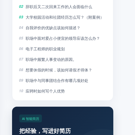
辞职后又二次回来工作的人会面临什么
02
大学校园活动和社团经历怎么写？（附案例）
03
自我评价的优缺点该如何描述？
04
职场中面对爱占小便宜的领导应该怎么办？
05
电子工程师的职业规划
06
职场中频繁人事变动的原因。
07
想要休假的时候，该如何请假才得体？
08
职场中与同事团结合作有哪几项好处
09
应聘时如何写个人优势
10
AI 智能简历
把经验，写进好简历