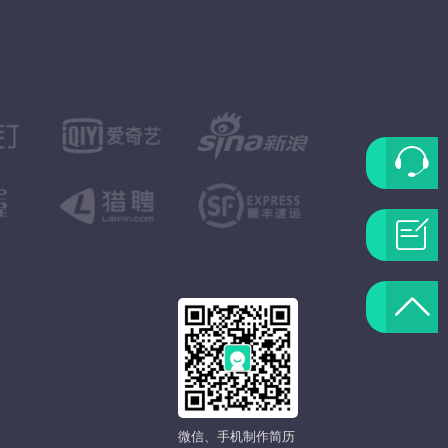
联
系
问
客
题
返
服
反
回
馈
顶
微信、手机制作简历