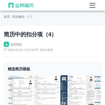
首页
首页
简历教程
正文
热门
AI 简历工具
简历中的扣分项（4）
AI 生成简历
AI 优化简历
全
全民简历
2020-02-20 17:27:00
2813 阅读
AI 翻译简历
AI 诊断简历
精选简历模板
AI 模拟面试
面试自我介绍
New
AI 职场工具
简历模板
查看模板
查看模板
查看模板
查看模板