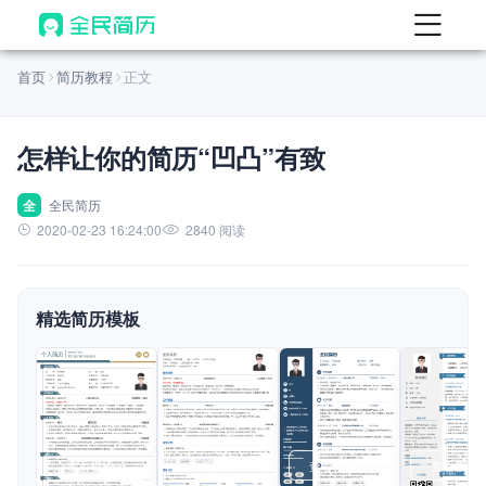
首页
首页
简历教程
正文
热门
AI 简历工具
怎样让你的简历“凹凸”有致
AI 生成简历
AI 优化简历
全
全民简历
2020-02-23 16:24:00
2840 阅读
AI 翻译简历
AI 诊断简历
精选简历模板
AI 模拟面试
面试自我介绍
New
AI 职场工具
简历模板
查看模板
查看模板
查看模板
查看模板