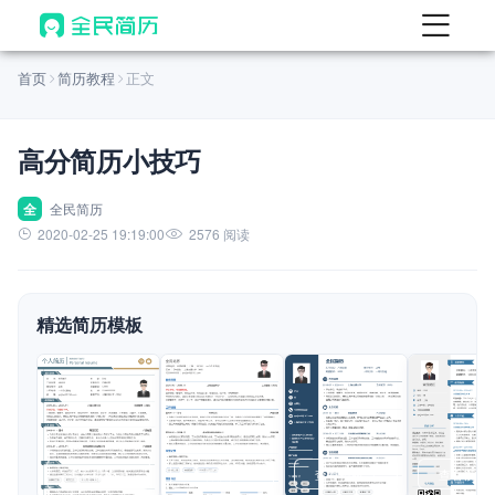
首页
首页
简历教程
正文
热门
AI 简历工具
高分简历小技巧
AI 生成简历
AI 优化简历
全
全民简历
2020-02-25 19:19:00
2576 阅读
AI 翻译简历
AI 诊断简历
精选简历模板
AI 模拟面试
面试自我介绍
New
AI 职场工具
简历模板
查看模板
查看模板
查看模板
查看模板