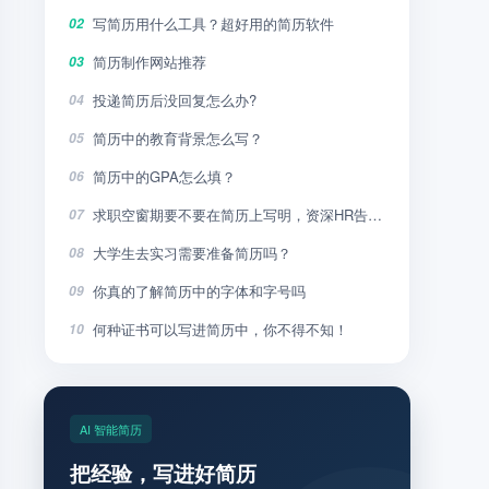
写简历用什么工具？超好用的简历软件
02
简历制作网站推荐
03
投递简历后没回复怎么办?
04
简历中的教育背景怎么写？
05
简历中的GPA怎么填？
06
求职空窗期要不要在简历上写明，资深HR告诉你
07
大学生去实习需要准备简历吗？
08
你真的了解简历中的字体和字号吗
09
何种证书可以写进简历中，你不得不知！
10
AI 智能简历
把经验，写进好简历