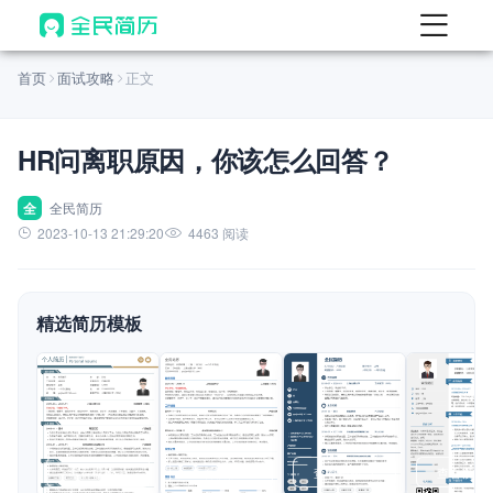
首页
首页
面试攻略
正文
热门
AI 简历工具
HR问离职原因，你该怎么回答？
AI 生成简历
AI 优化简历
全
全民简历
2023-10-13 21:29:20
4463 阅读
AI 翻译简历
AI 诊断简历
精选简历模板
AI 模拟面试
面试自我介绍
New
AI 职场工具
简历模板
查看模板
查看模板
查看模板
查看模板