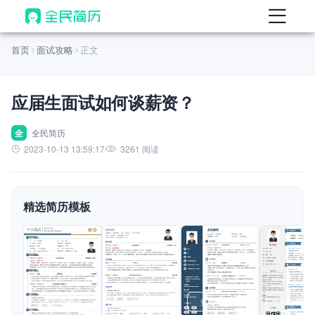
首页
首页
面试攻略
正文
热门
AI 简历工具
应届生面试如何谈薪资？
AI 生成简历
AI 优化简历
全
全民简历
2023-10-13 13:59:17
3261 阅读
AI 翻译简历
AI 诊断简历
精选简历模板
AI 模拟面试
面试自我介绍
New
AI 职场工具
简历模板
查看模板
查看模板
查看模板
查看模板