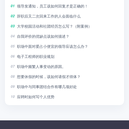
领导发通知，员工该如何回复才是正确的！
01
辞职后又二次回来工作的人会面临什么
02
大学校园活动和社团经历怎么写？（附案例）
03
自我评价的优缺点该如何描述？
04
职场中面对爱占小便宜的领导应该怎么办？
05
电子工程师的职业规划
06
职场中频繁人事变动的原因。
07
想要休假的时候，该如何请假才得体？
08
职场中与同事团结合作有哪几项好处
09
应聘时如何写个人优势
10