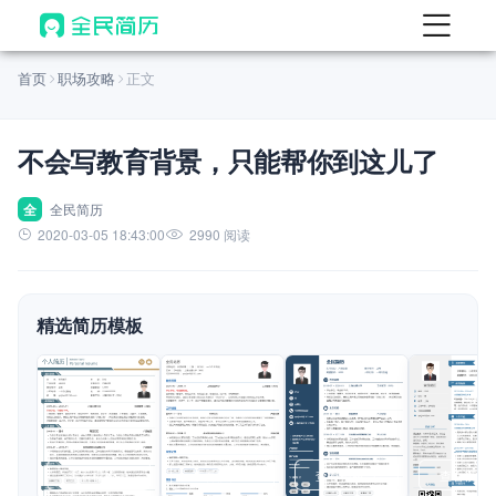
首页
首页
职场攻略
正文
热门
AI 简历工具
不会写教育背景，只能帮你到这儿了
AI 生成简历
AI 优化简历
全
全民简历
2020-03-05 18:43:00
2990 阅读
AI 翻译简历
AI 诊断简历
精选简历模板
AI 模拟面试
面试自我介绍
New
AI 职场工具
简历模板
查看模板
查看模板
查看模板
查看模板